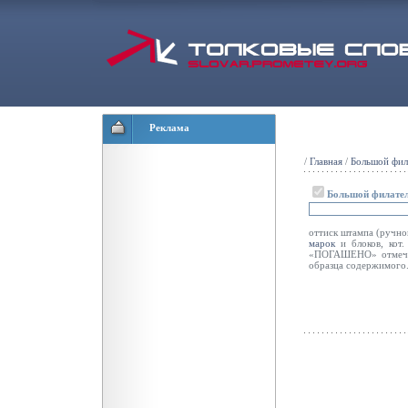
Реклама
/
Главная
/
Большой фил
Большой филател
оттиск штампа (ручно
марок
и блоков, кот.
«ПОГАШЕНО» отмеча
образца содержимого