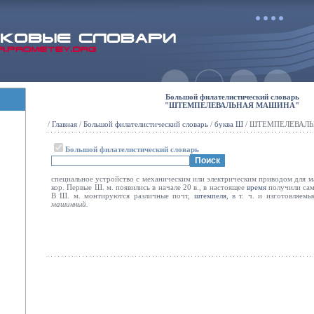
Большой филателистический словарь
"ШТЕМПЕЛЕВАЛЬНАЯ МАШИНА"
/
Главная
/
Большой филателистический словарь
/
буква Ш
/ ШТЕМПЕЛЕВАЛ
Большой филателистический словарь
специальное устройство с механическим или электрическим приводом для м
кор. Первые Ш. м. появились в начале 20 в., в настоящее
время
получили сам
В Ш. м. монтируются различные почт,
штемпеля
, в т. ч. и изготовляем
машинный.