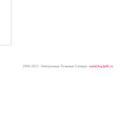
2006-2013. Электронные Толковые Cловари.
oasis[dog]plib.ru