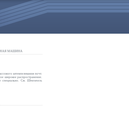
ЬНАЯ МАШИНА
ассового штемпелевания почт.
ое широкое распространение.
ые специально. См.
Штемпель