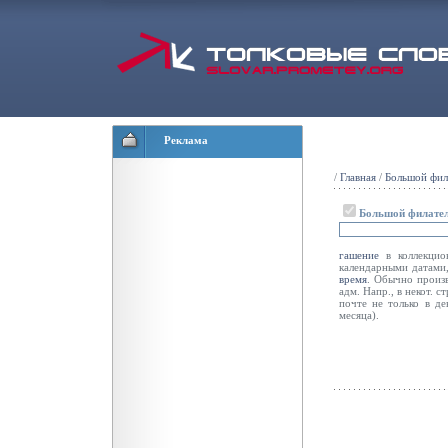
Реклама
/
Главная
/
Большой фил
Большой филател
гашение
в коллекцион
календарными датами,
время
. Обычно произв
адм. Напр., в некот. с
почте не только в де
месяца).