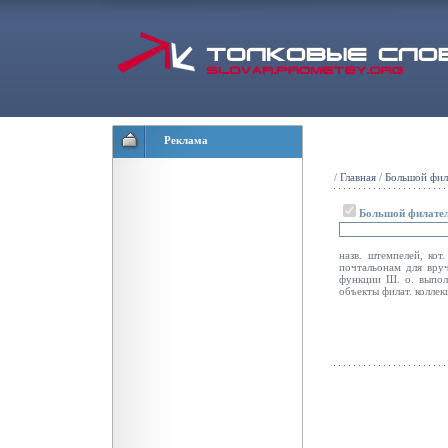
Реклама
/
Главная
/
Большой фил
Большой филател
назв. штемпелей, кот
почтальонам для вру
функции Ш. о. выпо
объекты филат. колле