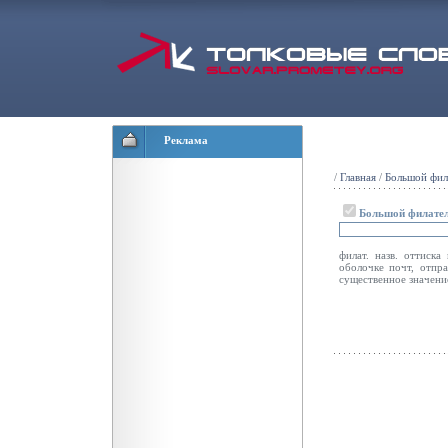
Реклама
/
Главная
/
Большой фил
Большой филател
филат. назв. оттиска
оболочке почт, отпр
существенное значен