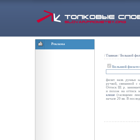
Реклама
/
Главная
/
Большой фил
Большой филател
филат. назв.
ручных 
ручкой, связанной с 
Оттиск Ш. р. занимае
и похож на оттиск
клише
(гасящими лин
начале 20 вв. В после