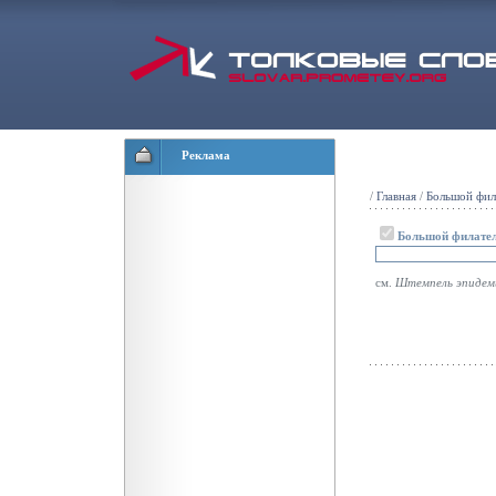
Реклама
/
Главная
/
Большой фил
Большой филател
см.
Штемпель эпидем