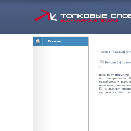
Реклама
/
Главная
/
Большой фил
Большой филател
назв. почт,
штемпеля
,
почт, отправлении. 
календарному штем
пересылки;
доплатны
Ш. с. является спец
выставки «VI Фестива