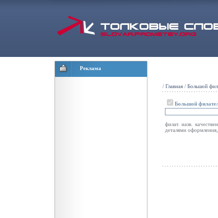
Реклама
/
Главная
/
Большой фил
Большой филател
филат. назв. качеств
деталями оформления,