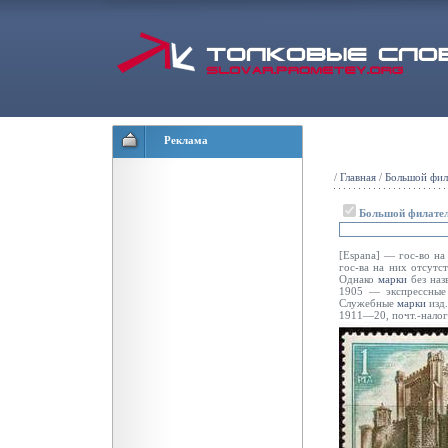
Реклама
/
Главная
/
Большой фил
Большой филател
[Espana] — гос-во на
гос-ва на них отсутс
Однако
марки
без наз
1905 — экспрессны
Служебные
марки
изд
1911—20, почт.-налог