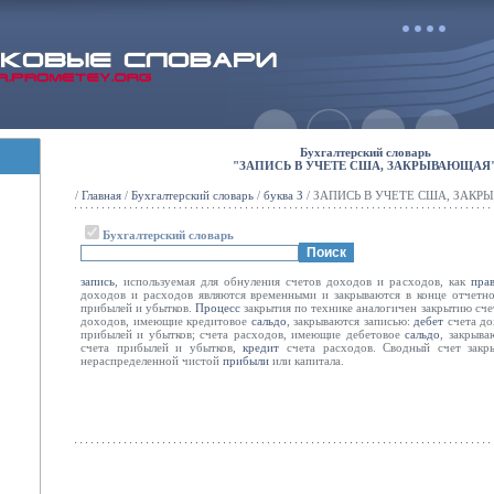
Бухгалтерский словарь
"ЗАПИСЬ В УЧЕТЕ США, ЗАКРЫВАЮЩАЯ
/
Главная
/
Бухгалтерский словарь
/
буква З
/ ЗАПИСЬ В УЧЕТЕ США, ЗАК
Бухгалтерский словарь
запись
, используемая для обнуления счетов доходов и расходов, как
пра
доходов и расходов являются временными и закрываются в конце отчетн
прибылей и убытков.
Процесс
закрытия по технике аналогичен закрытию счета
доходов, имеющие кредитовое
сальдо
, закрываются записью:
дебет
счета д
прибылей и убытков; счета расходов, имеющие дебетовое
сальдо
, закрыва
счета прибылей и убытков,
кредит
счета расходов. Сводный счет закры
нераспределенной чистой
прибыли
или капитала.