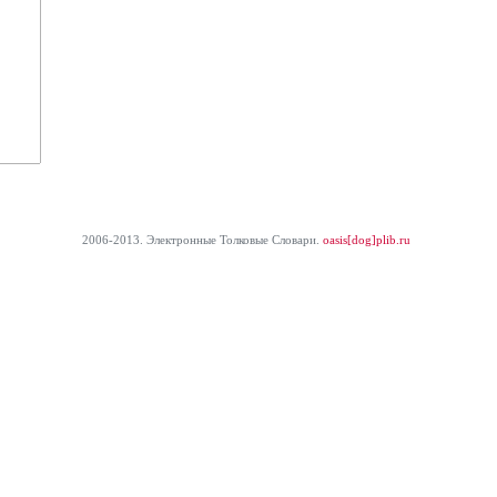
2006-2013. Электронные Толковые Cловари.
oasis[dog]plib.ru