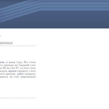
"
РЫВАЮЩАЯ
вило
, в конце года. Все счета
ого периода на Сводный счет
 80 на счет 87, то есть счета
оходов,
кредит
сводного счета
ются записью:
дебет
сводного
вается на счет накопленной