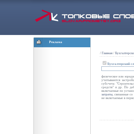
Реклама
/
Главная
/
Бухгалтерск
Бухгалтерский с
физическое или юриди
учитываются застрой
субсчета: "Строитель
средств" и др. По д
включаемые по устан
затраты
, связанные с
не включаемые в пер