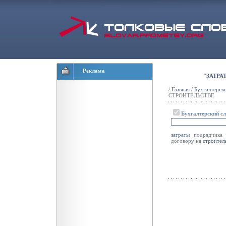
Реклама
"ЗАТРА
/
Главная
/
Бухгалтерск
СТРОИТЕЛЬСТВЕ
Бухгалтерский с
затраты
подрядчика н
договору на
строител