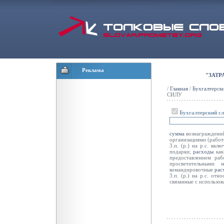
Реклама
"ЗАТР
/
Главная
/
Бухгалтерск
СИЛУ
Бухгалтерский с
сумма
вознаграждений
организациями (работо
3.п. (р.) на р.с. вк
подарки;
расходы
как
предоставлением раб
просветительными 
командировочные
рас
3.п. (р.) на р.с. от
связанные с использо