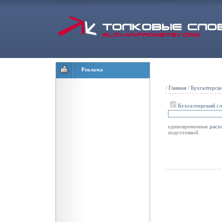
Реклама
/
Главная
/
Бухгалтерск
Бухгалтерский с
единовременные
расх
подготовкой.