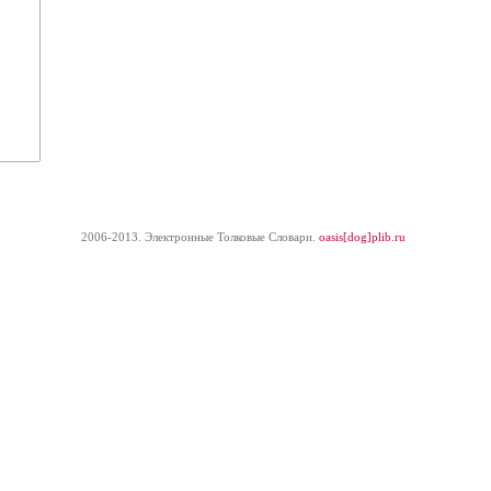
2006-2013. Электронные Толковые Cловари.
oasis[dog]plib.ru