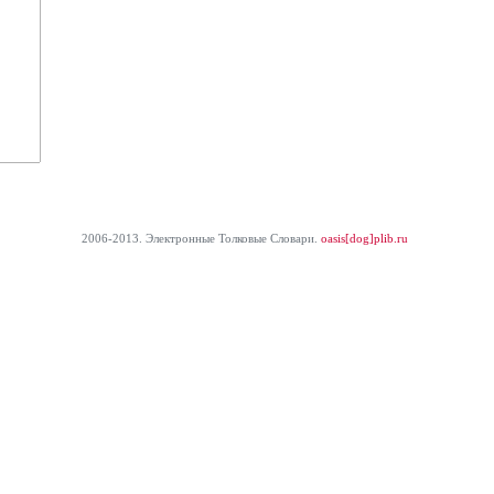
2006-2013. Электронные Толковые Cловари.
oasis[dog]plib.ru