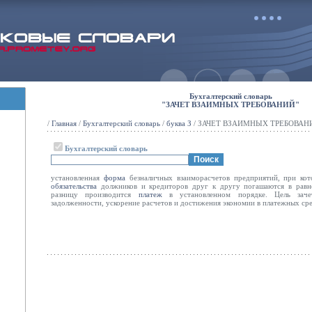
Бухгалтерский словарь
"ЗАЧЕТ ВЗАИМНЫХ ТРЕБОВАНИЙ"
/
Главная
/
Бухгалтерский словарь
/
буква З
/ ЗАЧЕТ ВЗАИМНЫХ ТРЕБОВАН
Бухгалтерский словарь
установленная
форма
безналичных взаиморасчетов предприятий, при ко
обязательства
должников и кредиторов друг к другу погашаются в равн
разницу производится
платеж
в установленном порядке. Цель заче
задолженности, ускорение расчетов и достижения экономии в платежных сре