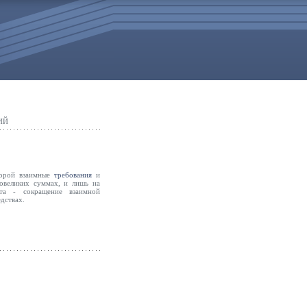
ИЙ
торой взаимные
требования
и
овеликих суммах, и лишь на
та - сокращение взаимной
дствах.