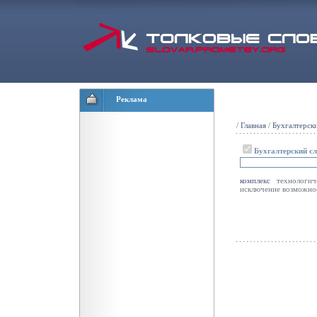
Реклама
/
Главная
/
Бухгалтерск
Бухгалтерский с
комплекс
технологиче
исключение возможнос