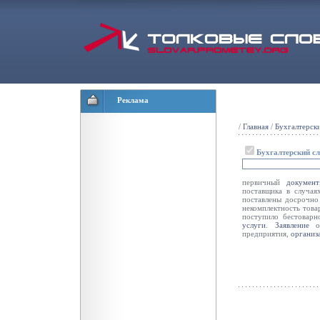
Реклама
/
Главная
/
Бухгалтерск
Бухгалтерский с
первичный
документ
поставщика в случая
поставлены досрочно 
некомплектность това
поступило бестовар
услуги
.
Заявление
об
предприятия,
организ