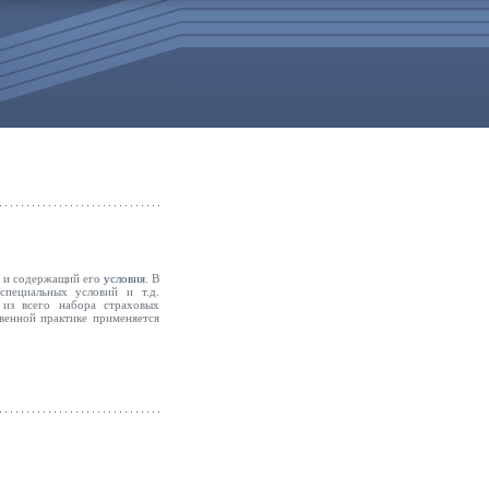
я и содержащий его
условия
. В
специальных условий и т.д.
 из всего набора страховых
твенной практике применяется