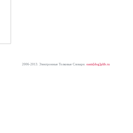
2006-2013. Электронные Толковые Cловари.
oasis[dog]plib.ru