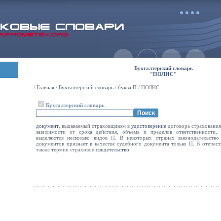
Бухгалтерский словарь
"ПОЛИС"
/
Главная
/
Бухгалтерский словарь
/
буква П
/ ПОЛИС
Бухгалтерский словарь
документ
, выдаваемый страховщиком в
удостоверение
договора страховани
зависимости от срока действия, объема и пределов ответственности, 
выделяются несколько видов П. В некоторых странах законодательство
документов признает в качестве судебного документа только П. В отечес
также термин страховое
свидетельство
.