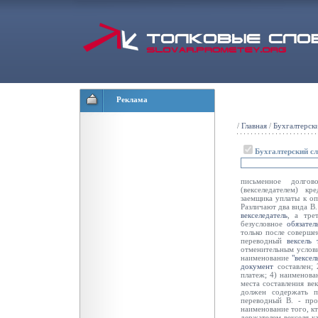
Реклама
/
Главная
/
Бухгалтерск
Бухгалтерский с
письменное долго
(векселедателем) к
заемщика уплаты к оп
Различают два вида В.
векселедатель
, а тре
безусловное
обязател
только после соверше
переводный
вексель
отменительным услови
наименование
"вексел
документ
составлен;
платеж; 4) наименова
места составления век
должен содержать п
переводный В. - пр
наименование того, кт
держателем векселя к