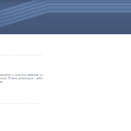
ершена и получен
вексель
от
татье
"Счета
дебиторов", либо
ии
.