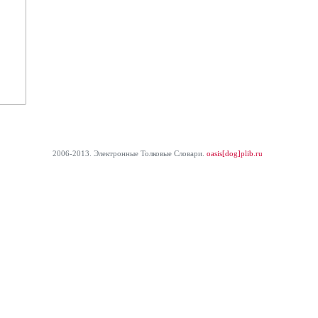
2006-2013. Электронные Толковые Cловари.
oasis[dog]plib.ru