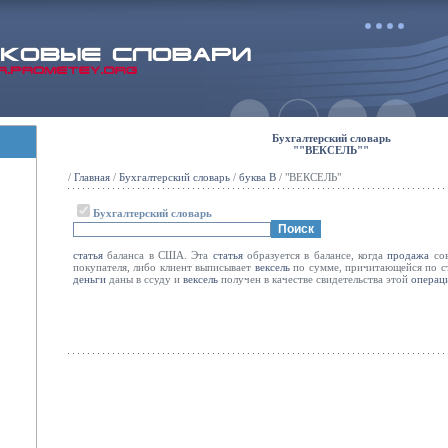
Бухгалтерский словарь
""ВЕКСЕЛЬ""
/
Главная
/
Бухгалтерский словарь
/
буква В
/ "ВЕКСЕЛЬ"
Бухгалтерский словарь
статья
баланса в США. Эта
статья
образуется в балансе, когда
продажа
сов
покупателя, либо клиент выписывает
вексель
по сумме, причитающейся по с
деньги
даны в ссуду и
вексель
получен в качестве свидетельства этой
операц