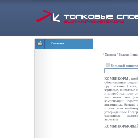
Реклама
/
Главная
/
Большой энц
Большой энцикло
КОМБИКОРМ
, ком
обоснованным рецепта
группы ж-ных (телят,
зерновые, животные и
и микробиол. пром-ст
ным питат. в-ва (ск
компенсации недоста
витаминные, белково-
и совхозных комбикор
утверждённым
Госаг
рассыпные — мелкого
агрегаты
.
КОМБИКОРМОВЫ