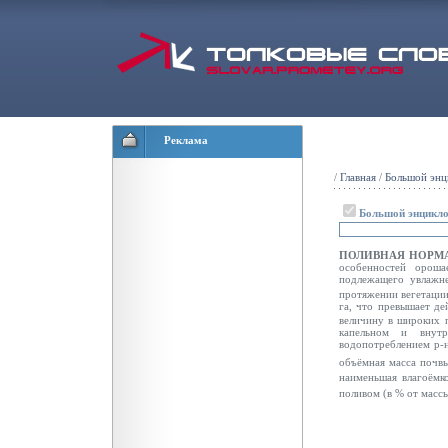
Реклама
/
Главная
/
Большой энц
Большой энцикло
ПОЛИВНАЯ НОРМ
особенностей орош
подлежащего увлажне
протяжении вегетации
га, что превышает де
величину в широких 
капельном и внут
водопотреблением р-
объёмная
масса почвы
наименьшая влагоёмк
поливом (в % от масс