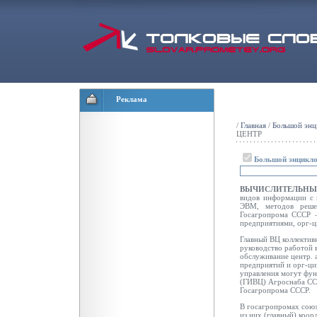
Реклама
/
Главная
/
Большой энц
ЦЕНТР
Большой энцикло
ВЫЧИСЛИТЕЛЬН
видов информации с 
ЭВМ, методов решен
Госагропрома СССР —
предприятиями, орг-ц
Главный ВЦ коллектив
руководство работой
обслуживание центр. 
предприятий и opг-ци
управления могут фун
(ГИВЦ) Агроснаба СС
Госагропрома СССР.
В госагропромах сою
из них (главный) коо