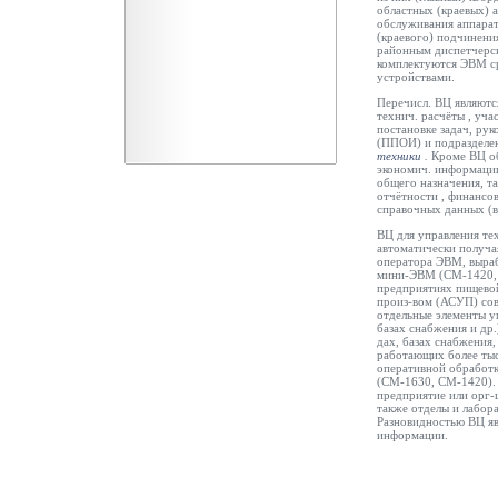
областных (краевых) 
обслуживания аппарат
(краевого) подчинени
районным диспетчерск
комплектуются ЭВМ с
устройствами.
Перечисл. ВЦ являютс
технич. расчёты
, уча
постановке задач, ру
(ППОИ) и подразделе
техники
.
Кроме ВЦ о
экономич. информации
общего назначения, т
отчётности
, финансо
справочных данных (
ВЦ для управления те
автоматически получа
оператора ЭВМ, выра
мини-ЭВМ (CM-1420, C
предприятиях пищевой
произ-вом (АСУП) со
отдельные элементы уп
базах снабжения и др.
дах, базах снабжения,
работающих более тыс
оперативной обработ
(СМ-1630, СМ-1420).
предприятие или орг-
также отделы и лабора
Разновидностью ВЦ я
информации.