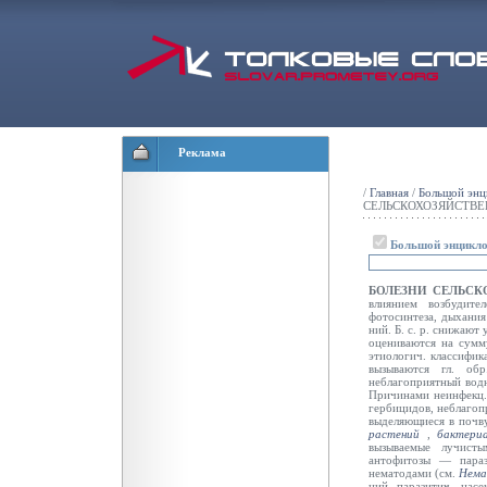
Реклама
/
Главная
/
Большой энц
СЕЛЬСКОХОЗЯЙСТВЕ
Большой энцикло
БОЛЕЗНИ СЕЛЬС
влиянием возбудите
фотосинтеза, дыхания
ний. Б. с. р. снижают
оцениваются на сумму
этиологич. классифик
вызываются гл. об
неблагоприятный водн
Причинами неинфекц. 
гербицидов, неблаго
выделяющиеся в почв
растений
,
бактери
вызываемые лучисты
антофитозы — параз
нематодами (см.
Нема
ний паразитич. насе