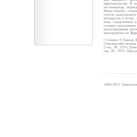
(фитоарахнозы). В п
послеинкубац. перио
Меры борьбы: создани
сортов, рациональное
препаратов в почву, 
напр. оздоровление х
головни, прогревание
предотвращения прони
мероприятия (см.
Кар
• Стэкмен Э.,Харрар Д
Сельскохозяйственная
2 изд., М., 1974; Дем
изд., М., 1979: Опред
2006-2013. Электрон