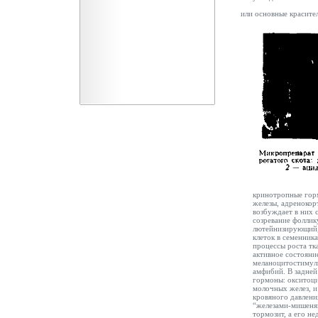
или основные красите
кринотропные гор
железы, адренокор
возбуждает в них
созревание фоллик
лютейнизирующий,
клеток в семенник
процессы роста тк
активное состоян
меланоцитостимул
амфибий. В задней
гормоны: окситоци
молочных желез, и
кровяного давлени
“железами-мишеням
тормозит, а его н