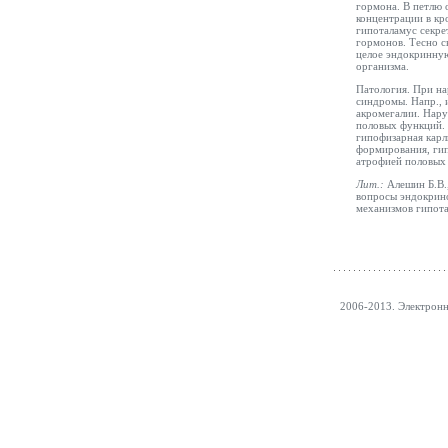
гормона. В петлю о
концентрации в кр
гипоталамус секре
гормонов. Тесно с
целое эндокринную
организма.
Патология. При на
синдромы. Напр., 
акромегалии. Нар
половых функций. 
гипофизарная карл
формирования, гип
атрофией половых 
Лит.:
Алешин Б.В.
вопросы эндокринол
механизмов гипота
2006-2013. Электрон