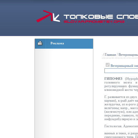
Реклама
/
Главная
/
Ветеринарны
Ветеринарный эн
ГИПОФИЗ
(Hypoph
головного мозга в
регулирующих функци
клиновидной кости че
Г. развивается из дв
карман), к-рый даёт
н
желудочка, из к-рого 
величины; напр., масс
(железистую), или ад
переднюю, главную, 
инфундибулярную и з
Гистология. Аденогип
ванных в тяжи, и раз
синусоидного типа. П