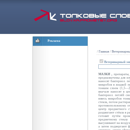
Реклама
/
Главная
/
Ветеринарны
Ветеринарный эн
МАЗКИ ,
препараты,
предназначены для и
наносят бактериол. п
микробов в жидкой пи
тонким слоем (1,5—2
вначале наносят в це
бактериол. петлёй
сн
взвесь микробов тонк
стекла, потом растир
противоположному от 
центр предметного с
раздвигают стёкла
в р
готовят путём
про
предметному стеклу 
высушивают на воздух
а затем подвергают 
спиртом, спирт-эфир