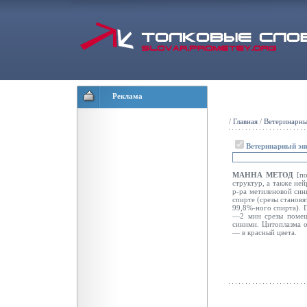
Реклама
/
Главная
/
Ветеринарны
Ветеринарный эн
МАННА МЕТОД
[п
структур, а также не
р-ра метиленовой син
спирте (срезы становя
99,8%-ного спирта). 
—2 мин срезы помеща
синими. Цитоплазма 
— в красный цвета.