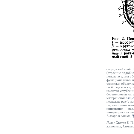
сосудистый слой. 
(строение подобно
полового цикла об
функциональным из
слизистая оболочк
по 4 ряда в каждо
имеются углублени
беременности кару
материнской
плац
несколько раз (у 
парными маточным
иннервация — пара
иннервируются сим
Выворот латки
,
Ц
Лит.:
Хватов Б. П
животных, Симфер