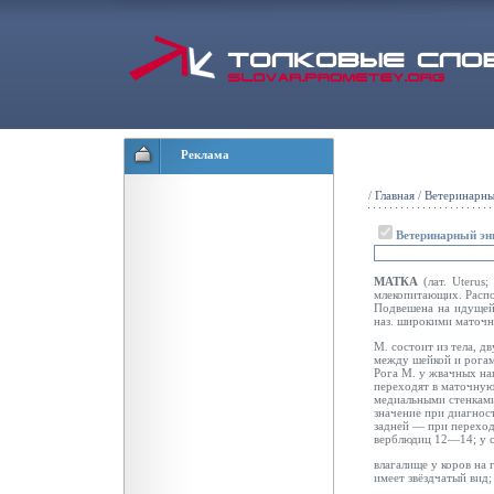
Реклама
/
Главная
/
Ветеринарны
Ветеринарный эн
МАТКА
(лат. Uterus
млекопитающих. Расп
Подвешена на идущей 
наз. широкими маточн
М. состоит из тела, д
между шейкой и рогам
Рога М. у жвачных н
переходят в маточную
медиальными стенками
значение при диагност
задней — при переходе
верблюдиц 12—14; у 
влагалище у коров на 
имеет звёздчатый
вид;