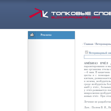
Реклама
/
Главная
/
Ветеринарны
Ветеринарный эн
АМЁБИАЗ ПЧЁЛ
паразитировании в м
вне организма пчелы 
—6 мкм. В кишечник п
цисты и с помощью п
клеткам, размножается
и нозема, возбудител
среде возбудитель бо
амёб
у пчёл
, больных
у пчёл
развивается по
микроскопии возбудит
живых пчёл
. При эт
Лечение не разработа
Лит.:
Полтев В. И., Не