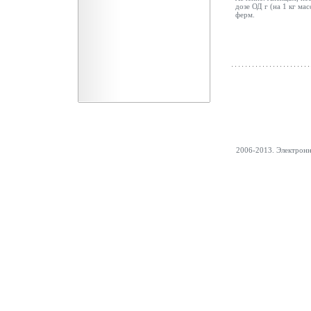
дозе ОД г (на 1 кг ма
ферм.
2006-2013. Электрон