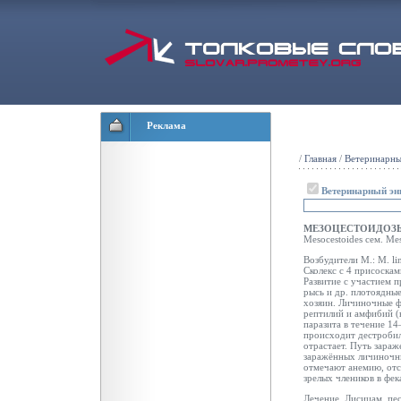
Реклама
/
Главная
/
Ветеринарны
Ветеринарный эн
МЕЗОЦЕСТОИДО
Mesocestoides сем. M
Возбудители М.: М. lin
Сколекс с 4 присоска
Развитие с участием п
рысь и др. плотоядные
хозяин. Личиночные ф
рептилий и амфибий 
паразита в течение 1
происходит дестробил
отрастает. Путь зара
заражённых
личиночн
отмечают анемию, отс
зрелых члеников в фек
Лечение. Лисицам, пес