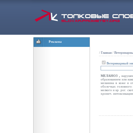
Реклама
/
Главная
/
Ветеринарны
Ветеринарный эн
МЕЛАНОЗ ,
наруше
образованием или на
меланина в коже и о
оболочках головного 
мелкого и кр. рог. ск
хронич. интоксикация