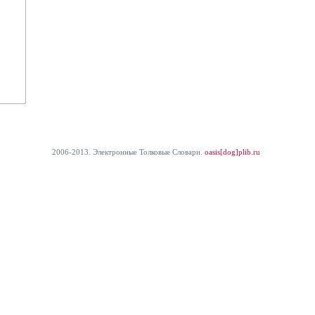
2006-2013. Электронные Толковые Cловари.
oasis[dog]plib.ru