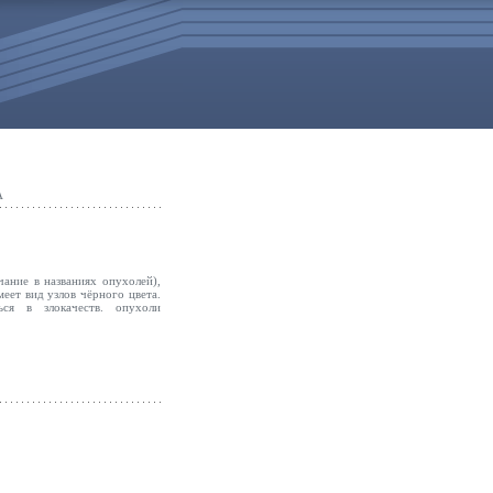
А
ание в названиях опухолей),
меет вид узлов чёрного
цвета.
ся в злокачеств. опухоли