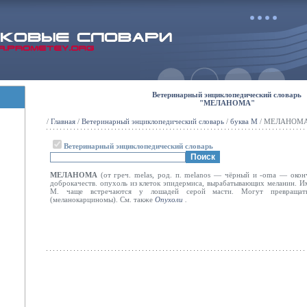
Ветеринарный энциклопедический словарь
"МЕЛАНОМА"
/
Главная
/
Ветеринарный энциклопедический словарь
/
буква М
/ МЕЛАНОМ
Ветеринарный энциклопедический словарь
МЕЛАНОМА
(от греч. melas, род. п. melanos — чёрный
и -oma — оконч
доброкачеств. опухоль из клеток эпидермиса, вырабатывающих меланин. И
М. чаще встречаются у лошадей серой масти. Могут превращать
(меланокарциномы). См. также
Опухоли
.