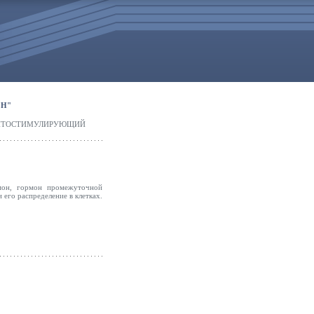
Н"
ИТОСТИМУЛИРУЮЩИЙ
мон, гормон промежуточной
его распределение в клетках.