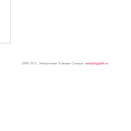
2006-2013. Электронные Толковые Cловари.
oasis[dog]plib.ru