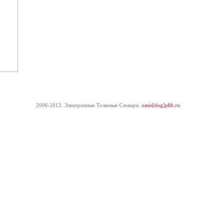
2006-2013. Электронные Толковые Cловари.
oasis[dog]plib.ru