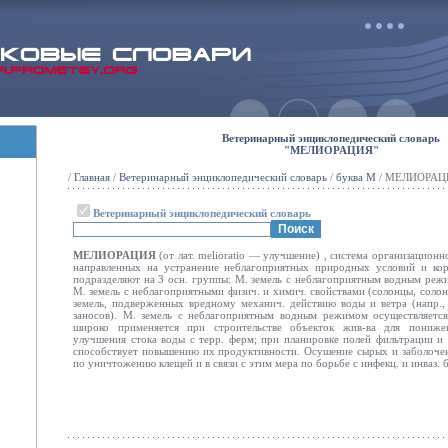
Ветеринарный энциклопедический словарь
"МЕЛИОРАЦИЯ"
/
Главная
/
Ветеринарный энциклопедический словарь
/
буква М
/ МЕЛИОРАЦ
Ветеринарный энциклопедический словарь
МЕЛИОРАЦИЯ
(от лат. melioratio — улучшение) , система организационн
направленных на устранение неблагоприятных природных условий и кор
подразделяют на 3 осн. группы: М. земель с неблагоприятным водным режи
М. земель с неблагоприятными физич. и химич. свойствами (солонцы, солон
земель, подверженных вредному механич. действию воды и ветра (напр., 
заносов). М. земель с неблагоприятным водным режимом осуществляетс
широко применяется при строительстве объекток жив-ва для пониже
улучшения стока воды с терр. ферм; при планировке полей фильтрации и
способствует повышению их продуктивности. Осушение сырых и заболоч
по уничтожению клещей и в связи с этим мера по борьбе с инфекц. и инваз.