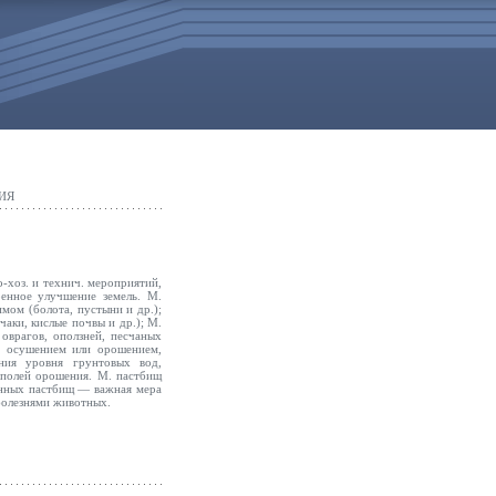
ИЯ
о-хоз. и технич. мероприятий,
енное улучшение земель. М.
мом (болота, пустыни и др.);
чаки, кислые почвы и др.); М.
оврагов, оползней, песчаных
я осушением или орошением,
ния уровня грунтовых вод,
 полей орошения. М. пастбищ
енных пастбищ — важная мера
 болезнями животных.