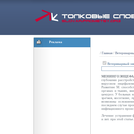
Реклама
/
Главная
/
Ветеринарны
Ветеринарный эн
МЕНИНГОЭНЦЕФ
глубокими расстройст
вирусном энцефаломи
Развитию М. способс
органах и тканях, вн
ценуроз. У больных н
зрачков, косоглазие,
возможны осложнени
последнем случае про
инфекционного проис
Лечение: устранение ф
и лит. при этой статье.