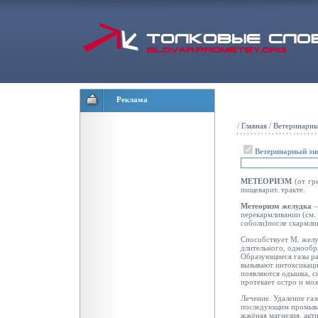
Реклама
/
Главная
/
Ветеринарны
Ветеринарный эн
МЕТЕОРИЗМ
(от гр
пищеварит. тракте.
Метеоризм желудка
—
перекармливании (см.
соболи)после скармли
Способствует М. желу
длительного, однообр
Образующиеся газы ра
вызывают интоксикаци
появляются одышка, с
протекает остро и мож
Лечение. Удаление га
последующим промыван
жжёная
магнезия, акт