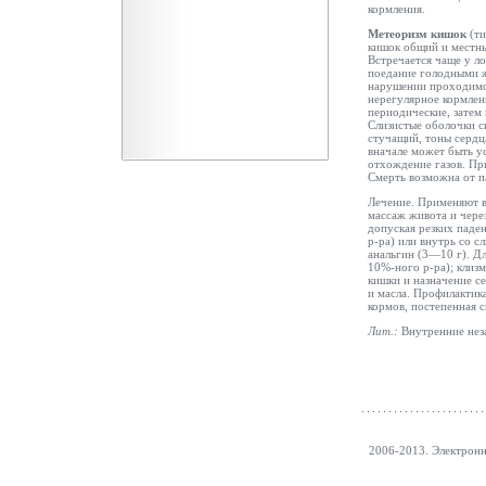
кормления.
Метеоризм кишок
(т
кишок общий и местны
Встречается чаще у л
поедание голодными 
нарушении проходимос
нерегулярное кормлен
периодические, затем
Слизистые оболочки 
стучащий, тоны сердц
вначале может быть у
отхождение газов. Пр
Смерть возможна от п
Лечение. Применяют в
массаж живота и чере
допуская резких паде
р-ра) или внутрь со 
анальгин (3—10 г). 
10%-ного р-ра); клиз
кишки и назначение с
и масла. Профилактик
кормов, постепенная 
Лит.:
Внутренние неза
2006-2013. Электрон