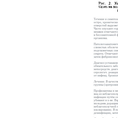
Течение и симптомы
остро, хронически
отверстий выделяет
Часто опухают го
мешков отмечаются
в бессимптомной ф
организма.
Патологоанатомич
слизистых оболоче
подглазничных син
секрета. Отмечают
затем фибринозног
Диагноз устанавли
обязательного ла
непосредств. диагн
серологич. реакци
от инфекц. бронхи
Лечение. В качест
группы (эритромиц
Профилактика и ме
яиц из неблагопол
инфекции путём
с
убивают в х-ве. В
молодняк доращив
неблагополучной 
изолированно. В п
дезинфекцию, зате