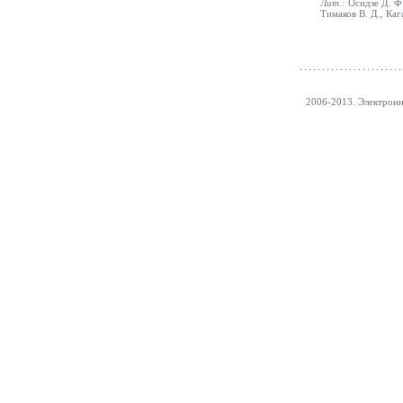
Лит.:
Осидзе Д. Ф
Тимаков В. Д., Каг
2006-2013. Электрон