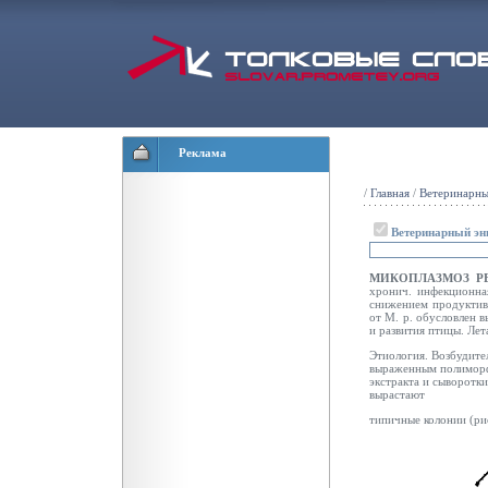
Реклама
/
Главная
/
Ветеринарны
Ветеринарный эн
МИКОПЛАЗМОЗ Р
хронич. инфекционна
снижением продуктивн
от М. р. обусловлен 
и развития птицы. Лет
Этиология. Возбудит
выраженным полиморф
экстракта и сыворотк
вырастают
типичные колонии (рис