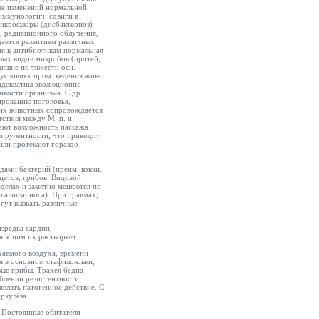
ове изменений нормальной
иммунологич. сдвиги в
икрофлоры (дисбактериоз)
и, радиационного облучения,
дается развитием различных
ая к антибиотикам нормальная
вых видов микробов (протей,
дящие по тяжести осн.
 условиях пром. ведения жив-
 адекватны эволюционно
вости организма. С др.
ированию поголовья,
ких животных сопровождается
ствия между М. п. и
ают возможность пассажа
вирулентности, что приводит
или протекают гораздо
дами бактерий (преим. кокки,
цетов, грибов. Видовой
еделах и заметно меняются по
галища, носа). При травмах,
гут вызвать различные
изредка сардин,
лизоцим их растворяет.
аемого воздуха, времени
я в основном стафилококки,
вые грибы. Трахея бедна
блении резистентности
являть патогенное действие. С
еркулёза
.
. Постоянные обитатели —