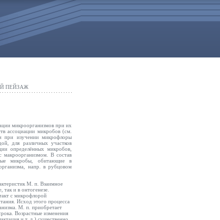
ЫЙ ПЕЙЗАЖ
ации микроорганизмов при их
тв ассоциации микробов (см.
ии при изучении микрофлоры
ой, для различных участков
иации определённых
микробов,
с макроорганизмом. В состав
ные микробы, обитающие в
организма, напр. в рубцовом
актеристик М. п. Взаимное
 так и в онтогенезе.
такт с микрофлорой
итания. Исход этого процесса
анизма. М. п. приобретает
срока. Возрастные изменения
актация и т. д.) существенно