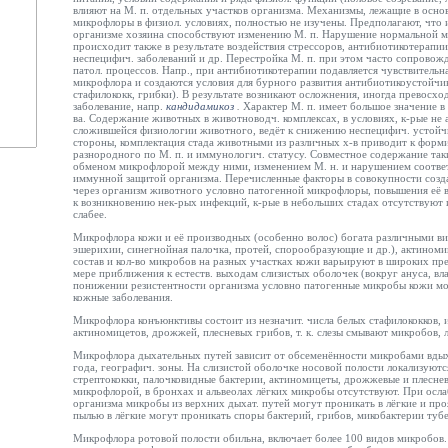
влияют на М. п. отдельных участков организма. Механизмы, лежащие в осн
микрофлоры в физиол. условиях, полностью не изучены. Предполагают, что 
организме хозяина способствуют изменению М. п. Нарушение нормальной м
происходит также в результате воздействия стрессоров, антибиотикотерапи
неспецифич. заболеваний и др. Перестройка М. п. при этом часто сопровож
патол. процессов. Напр., при антибиотикотерапии подавляется чувствительн
микрофлора и создаются условия для бурного развития антибиотикоустойчи
стафилококк, грибки). В результате возникают осложнения, иногда превосхо
заболевание, напр.
кандидамикоз
.
Характер М. п. имеет большое значение в
ва. Содержание животных в животноводч. комплексах, в условиях, к-рые не
сложившейся физиологии животного, ведёт
к снижению неспецифич. устойчи
стороны, комплектация стада животными из различных х-в приводит к форм
разнородного по М. п. и иммунологич. статусу. Совместное содержание та
обменом микрофлорой между ними, изменением М. н. и нарушением соответ
иммунной защитой организма. Перечисленные факторы в совокупности созд
через организм животного условно патогенной микрофлоры, повышения её
к возникновению нек-рых инфекций, к-рые в небольших стадах отсутствуют 
слабее.
Микрофлора кожи и её
производных (особенно волос) богата различными ви
эшерихии, синегнойная палочка, протей, спорообразующие и др.), актиноми
состав и кол-во микробов на разных участках кожи варьируют в широких пр
мере приближения к естеств. выходам слизистых оболочек (вокруг ануса, вла
понижении резистентности организма условно патогенные микробы кожи мо
кожные заболевания.
Микрофлора конъюнктивы состоит из незначит. числа белых стафилококков, 
актиномицетов, дрожжей, плесневых грибов, т. к. слезы смывают микробов, 
Микрофлора дыхательных путей зависит от обсеменённости
микробами вдых
года, географич. зоны. На слизистой оболочке носовой полости локализуютс
стрептококки, палочковидные бактерии, актиномицеты, дрожжевые и плесне
микрофлорой, в бронхах и альвеолах лёгких
микробы отсутствуют. При осла
организма микробы из верхних дыхат. путей могут проникать в лёгкие
и про
пылью в лёгкие
могут проникать споры бактерий, грибов, микобактерии туб
Микрофлора ротовой полости обильна, включает более 100 видов микробов