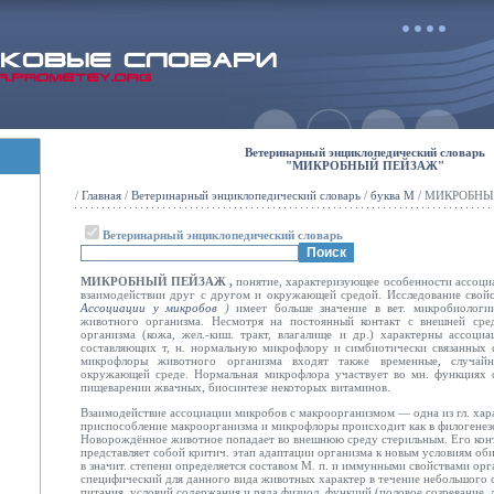
Ветеринарный энциклопедический словарь
"МИКРОБНЫЙ ПЕЙЗАЖ"
/
Главная
/
Ветеринарный энциклопедический словарь
/
буква М
/ МИКРОБН
Ветеринарный энциклопедический словарь
МИКРОБНЫЙ ПЕЙЗАЖ ,
понятие, характеризующее особенности ассоци
взаимодействии друг с другом и окружающей средой. Исследование свойс
Ассоциации у микробов
)
имеет больше значение в вет. микробиолог
животного организма. Несмотря на постоянный контакт с внешней сред
организма (кожа, жел.-киш. тракт, влагалище и др.) характерны ассоц
составляющих т, н. нормальную микрофлору и симбиотически связанных 
микрофлоры животного организма входят также временные, случай
окружающей среде. Нормальная микрофлора участвует во мн. функциях 
пищеварении жвачных, биосинтезе некоторых витаминов.
Взаимодействие ассоциации микробов с макроорганизмом — одна из гл. хар
приспособление макроорганизма и микрофлоры происходит как в филогенезе,
Новорождённое
животное попадает во внешнюю среду стерильным. Его кон
представляет собой критич. этап адаптации организма к новым условиям об
в значит. степени определяется составом М. п. и иммунными свойствами орг
специфический для данного вида животных характер в течение небольшого 
питания, условий содержания и ряда физиол. функций (половое созревание, л