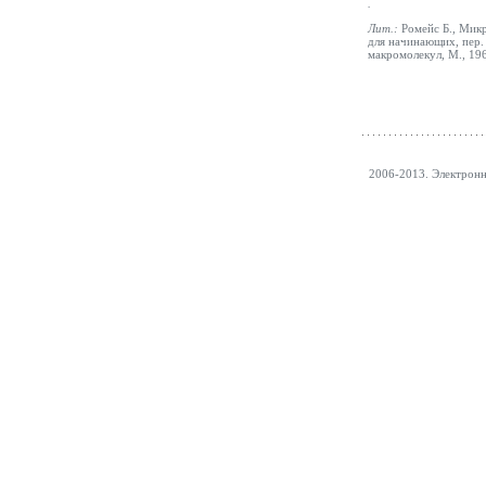
.
Лит.:
Ромейс Б., Микр
для начинающих, пер. 
макромолекул, М., 19
2006-2013. Электрон