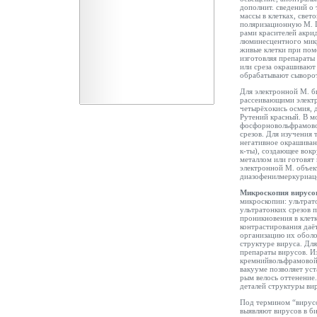
дополнит. сведений о
массы в клетках, све
поляризационную М. 
рами красителей акри
люминесцентного микр
живые клетки при по
изготовляя препараты 
или среза окрашивают
обрабатывают сыворо
Для электронной М. б
рассеивающими электр
четырёхокись
осмия, 
Рутений красный. В м
фосфорновольфрамовой
срезов. Для изучения 
негативное окрашива
к-ты), создающее вок
металлом или готовят 
электронной М. объек
диазофенилмеркуриаце
Микроскопия вирусов
микроскопии: ультрат
ультратонких срезов п
проникновения в клет
контрастирования даё
организацию их оболо
структуре вируса. Дл
препараты вирусов. 
кремнийвольфрамовой 
вакууме позволяет уст
рым велось оттенение
деталей структуры ви
Под термином “вирус
выявляют вирусов в б