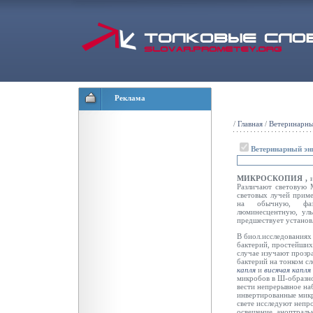
Реклама
/
Главная
/
Ветеринарны
Ветеринарный эн
МИКРОСКОПИЯ ,
Различают световую 
световых лучей прим
на обычную, фазов
люминесцентную, ул
предшествует установ
В биол.исследованиях
бактерий, простейших
случае изучают прозр
бактерий на тонком с
капля
и
висячая капля
микробов в Ш-образн
вести непрерывное на
инвертированные мик
свете исследуют непр
освещение, аноптраль