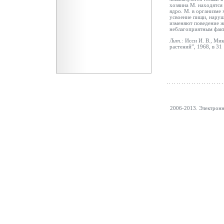
хозяина М. находятся
ядро. М. в организме
усвоение пищи, нару
изменяют поведение ж
неблагоприятным фак
Лит.:
Исси И. В., Ми
растений”, 1968, в 31
2006-2013. Электрон