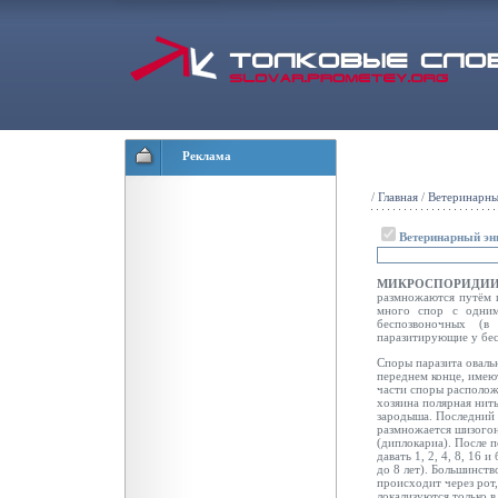
Реклама
/
Главная
/
Ветеринарны
Ветеринарный эн
МИКРОСПОРИД
размножаются путём
много спор с одни
беспозвоночных (в
паразитирующие у бес
Споры паразита оваль
переднем конце, имею
части споры располож
хозяина полярная нить
зародыша. Последний 
размножается шизогон
(диплокариа). После 
давать 1, 2, 4, 8, 16
до 8 лет). Большинст
происходит через рот
локализуются только 