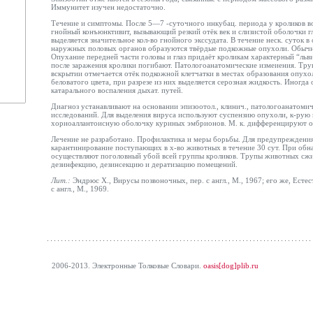
Иммунитет изучен недостаточно.
Течение и симптомы. После 5—7 -суточного инкубац. периода у кроликов в
гнойный конъюнктивит, вызывающий резкий отёк
век и слизистой оболочки г
выделяется значительное кол-во гнойного экссудата. В течение неск. суток в 
наружных половых органов образуются твёрдые
подкожные опухоли. Обычн
Опухание передней части головы и глаз придаёт
кроликам характерный “льв
после заражения кролики погибают. Патологоанатомические измеиения. Тр
вскрытии отмечается отёк
подкожной клетчатки в местах образования опух
беловатого цвета, при разрезе из них выделяется серозная жидкость. Иногда
катарального воспаления дыхат. путей.
Диагноз устанавливают на основании эпизоотол., клинич., патологоанатоми
исследований. Для выделения вируса используют суспензию опухоли, к-рую 
хориоаллантоисную оболочку куриных эмбрионов. М. к. дифференцируют от
Лечение не разработано. Профилактика и меры борьбы. Для предупреждения
карантинирование поступающих в х-во животных в течение 30 сут. При об
осуществляют поголовный убой всей группы кроликов. Трупы животных сж
дезинфекцию, дезинсекцию и дератизацию помещений.
Лит.:
Эндрюс X., Вирусы позвоночных, пер. с англ., М., 1967; его же, Естес
с англ., М., 1969.
2006-2013. Электронные Толковые Cловари.
oasis[dog]plib.ru