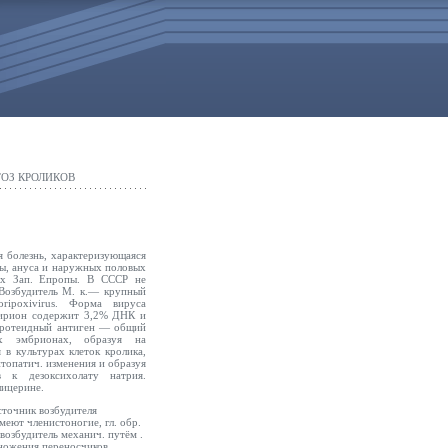
ОЗ КРОЛИКОВ
я болезнь, характеризующаяся
ы, ануса и наружных половых
нах Зап. Епропы. В СССР не
 Возбудитель М. к.— крупный
ripoxivirus. Форма вируса
 Вирион содержит 3,2% ДНК и
опротеидный антиген — общий
х эмбрионах, образуя на
в культурах клеток кролика,
итопатич. изменения и образуя
в к дезоксихолату натрия.
лицерине.
сточник возбудителя
еют членистоногие, гл. обр.
е возбудитель механич. путём
.
множения переносчиков.