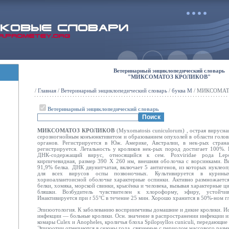
Ветеринарный энциклопедический словарь
"МИКСОМАТОЗ КРОЛИКОВ"
/
Главная
/
Ветеринарный энциклопедический словарь
/
буква М
/ МИКСОМАТ
Ветеринарный энциклопедический словарь
МИКСОМАТОЗ КРОЛИКОВ
(Мухоmatosis cuniculorum) , острая вирусна
серозногнойным конъюнктивитом и образованием опухолей в области голов
органов. Регистрируется в Юж. Америке, Австралии, в нек-рых стра
регистрируется. Летальность у кроликов нек-рых пород достигает 100%.
ДНК-содержащий вирус, относящийся к сем. Рохviridae рода Lepo
кирпичевидная, размер 390 X 260 нм, внешняя оболочка с ворсинками.
91,9% белка. ДНК двунитчатая, включает 5 антигенов, из которых нукле
для всех вирусов оспы позвоночных. Культивируется в курины
хориоаллантоисной оболочке характерные оспинки. Активно размножается 
белки, хомяка, морской свинки, крысёнка
и человека, вызывая характерные ц
бляшки. Возбудитель чувствителен к хлороформу, эфиру, устойчи
Инактивируется при
t
55°С в течение 25 мин. Хорошо хранится в 50%-ном г
Эпизоотология. К заболеванию восприимчивы домашние и дикие кролики. И
инфекции — больные кролики. Осн. значение в распространении инфекции им
комары Culex и Anopheles, кроличья блоха Spilopsyllos cuniculi, передающи
Эпизоотии отмечаются в сезоны года, связанные с периодом массового раз