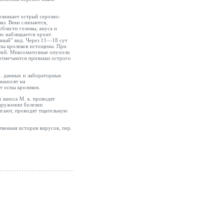
озникает острый серозно-
лаз. Веки слипаются,
области головы, ануса и
о наблюдается орхит.
иный” вид. Через 11—18 сут
упы кроликов истощены. При
олей. Миксоматозные опухоли
 отмечаются признаки острого
ч. данных и лабораторных
наносят на
 оспы кроликов.
 заноса М. к. проводят
наружении болезни
игают, проводят тщательную
твенная история вирусов, пер.