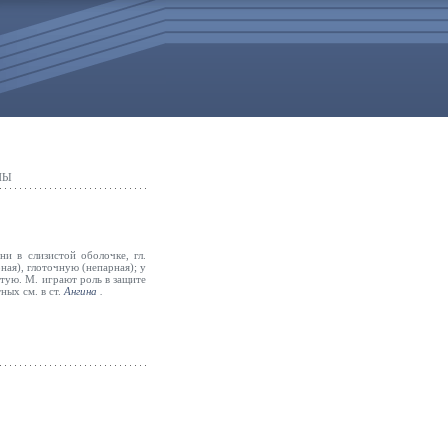
НЫ
ни в слизистой оболочке, гл.
ная), глоточную (непарная); у
ую. М. играют роль в защите
ных см. в ст.
Ангина
.