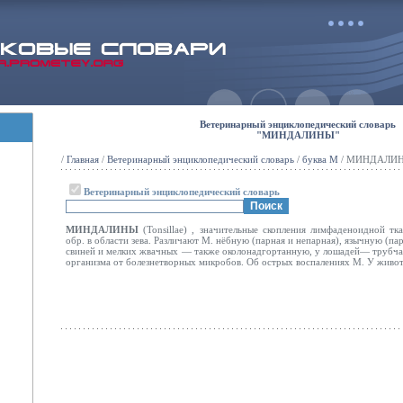
Ветеринарный энциклопедический словарь
"МИНДАЛИНЫ"
/
Главная
/
Ветеринарный энциклопедический словарь
/
буква М
/ МИНДАЛИ
Ветеринарный энциклопедический словарь
МИНДАЛИНЫ
(Tonsillae) , значительные скопления лимфаденоидной тка
обр. в области зева. Различают М. нёбную
(парная и непарная), язычную (пар
свиней и мелких жвачных — также околонадгортанную, у лошадей— трубчат
организма от болезнетворных микробов. Об острых воспалениях М. У живот