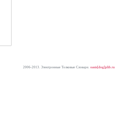
2006-2013. Электронные Толковые Cловари.
oasis[dog]plib.ru