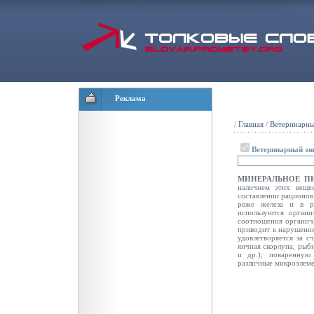
Реклама
/
Главная
/
Ветеринарны
Ветеринарный эн
МИНЕРАЛЬНОЕ П
наличием этих веще
составлении рационов 
реже железа и в р
используются орган
соотношения органич.
приводит к нарушен
удовлетворяется за с
яичная скорлупа, рыб
и др.); поваренную
различные микроэлеме