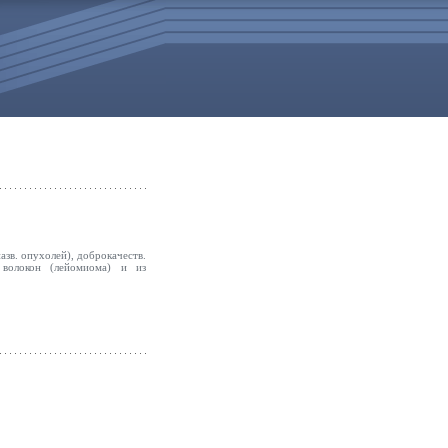
зв. опухолей), доброкачеств.
волокон (лейомиома) и из