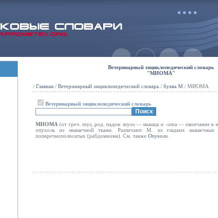
Ветеринарный энциклопедический словарь
"МИОМА"
/
Главная
/
Ветеринарный энциклопедический словарь
/
буква М
/ МИОМА
Ветеринарный энциклопедический словарь
МИОМА
(от греч. mys, род. падеж myos — мышца и -oma — окончание в на
опухоль из мышечной ткани. Различают М. из гладких мышечных 
поперечнополосатых (рабдомиома). См. также
Опухоли
.