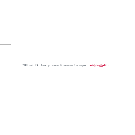
2006-2013. Электронные Толковые Cловари.
oasis[dog]plib.ru