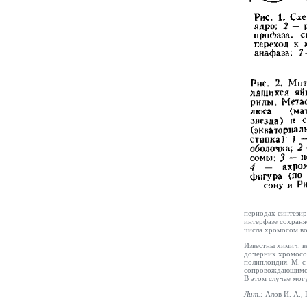
периодах синтезир
интерфазе сохраня
числа хромосом во
Известны химич. в
дочерних хромосом
полиплоидия. М. 
сопровождающимся 
В этом случае мог
Лит.:
Алов И. А.,