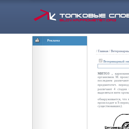
Реклама
/
Главная
/
Ветеринарны
Ветеринарный эн
МИТОЗ ,
кариокин
организмов. М. проис
последнем различаю
предмитотич. перио
различают 4 стадии 
выделяться нити хро
обнаруживается, что 
происходит в S-перио
существовавших).