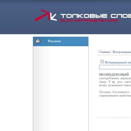
Реклама
/
Главная
/
Ветеринарны
Ветеринарный эн
МОЛИБДЕНОВЫЙ
употреблении кормов,
овцы. У кр. рог. ско
ягнят, возникают тяж
Лечение. Систематич. 
скармливание животн