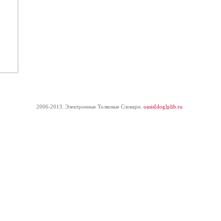
2006-2013. Электронные Толковые Cловари.
oasis[dog]plib.ru