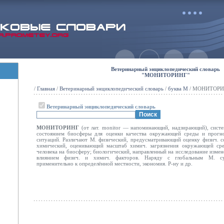
Ветеринарный энциклопедический словарь
"МОНИТОРИНГ"
/
Главная
/
Ветеринарный энциклопедический словарь
/
буква М
/ МОНИТОРИ
Ветеринарный энциклопедический словарь
МОНИТОРИНГ
(от лат. monitor — напоминающий, надзирающий), систе
состоянием биосферы для оценки качества окружающей среды и прогно
ситуаций. Различают М. физический, предусматривающий оценку физич. 
химический, оценивающий масштаб химич. загрязнения окружающей сре
человека на биосферу; биологический, направленный на исследование изме
влиянием физич. и химич. факторов. Наряду с глобальным М. су
применительно к определённой
местности, экономия. Р-ну и др.