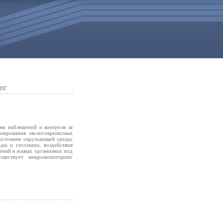
НГ
ма наблюдений и контроля за
зирования экологокризисных
состояния окружающей среды;
ды и геохимии, воздействия
нений в живых организмах под
ществует микромониторинг