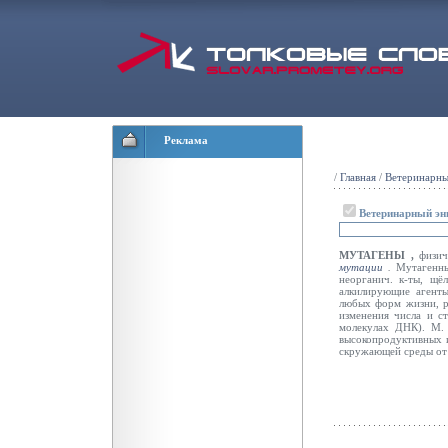
Реклама
/
Главная
/
Ветеринарны
Ветеринарный эн
МУТАГЕНЫ ,
физич
мутации
.
Мутагенны
неорганич. к-ты, щ
алкилирующие агент
любых форм жизни, р
изменения числа и с
молекулах ДНК). М. 
высокопродуктивных и
скружающей среды от 